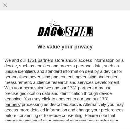
We value your privacy
We and our
1731 partners
store and/or access information on a
device, such as cookies and process personal data, such as
unique identifiers and standard information sent by a device for
personalised advertising and content, advertising and content
measurement, audience research and services development.
With your permission we and our
1731 partners
may use
precise geolocation data and identification through device
scanning. You may click to consent to our and our
1731
partners
’ processing as described above. Alternatively you may
access more detailed information and change your preferences
DAGOREPORT -
IL MISTERO PIGNATARO S’INGROSSA
before consenting or to refuse consenting. Please note that
- LO ZAR DEL GRUPPO ION, COLOSSO GLOBALE NEL
some processing of your personal data may not require your
SETTORE DEI SOFTWARE, DEI DATI FINANZIARI E DEL
consent, but you have a right to object to such processing. Your