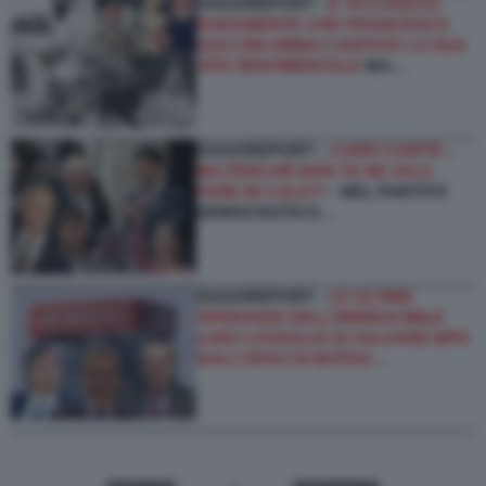
DAGOREPORT -
E’ ACCADUTO
RARAMENTE CHE FRANCESCO
GUCCINI ABBIA CANTATO LA SUA
VITA SENTIMENTALE
MA…
DAGOREPORT –
CARO CONTE...
MA PERCHÉ NON TE NE VAI A
FARE IN CULO?!
- NEL PARTITO
DEMOCRATICO…
DAGOREPORT -
LE ULTIME
SPERANZE DELL’IRRIDUCIBILE
LUIGI LOVAGLIO DI SALVARE MPS
DALL’OPAS DI INTESA…