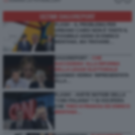
ULTIMI DAGOREPORT
FLASH – IL PROBLEMA PER
URBANO CAIRO NON È TANTO IL
POSSIBILE ADDIO DI ENRICO
MENTANA, MA TROVARE…
DAGOREPORT –
CHE
SUCCEDERA' ALLA RIFORMA
DELLA LEGGE ELETTORALE
QUANDO VERRA' RIPRESENTATA
ALLA…
FLASH! – AVETE NOTIZIE DELLA
“CNN ITALIANA”? SI VOCIFERA
CHE
THEO KYRIAKOU ED ENRICO
MENTANA…