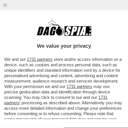
IL DIVANO DEI GIUSTI - CHE VEDIAMO
STASERA? IN CHIARO MI VEDREI, UNO DEI
MIEI WESTERN PREFERITI...
We value your privacy
VAI ALL'ARTICOLO
We and our
1731 partners
store and/or access information on a
device, such as cookies and process personal data, such as
unique identifiers and standard information sent by a device for
personalised advertising and content, advertising and content
measurement, audience research and services development.
With your permission we and our
1731 partners
may use
precise geolocation data and identification through device
scanning. You may click to consent to our and our
1731
partners
’ processing as described above. Alternatively you may
access more detailed information and change your preferences
before consenting or to refuse consenting. Please note that
AVENGERS INFINITY WAR
some processing of your personal data may not require your
consent, but you have a right to object to such processing. Your