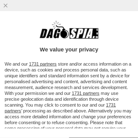
IL DIVANO DEI GIUSTI - CHE VEDIAMO
STASERA? IN CHIARO MI VEDREI, UNO DEI
MIEI WESTERN PREFERITI...
We value your privacy
VAI ALL'ARTICOLO
We and our
1731 partners
store and/or access information on a
device, such as cookies and process personal data, such as
unique identifiers and standard information sent by a device for
personalised advertising and content, advertising and content
measurement, audience research and services development.
With your permission we and our
1731 partners
may use
precise geolocation data and identification through device
scanning. You may click to consent to our and our
1731
partners
’ processing as described above. Alternatively you may
access more detailed information and change your preferences
before consenting or to refuse consenting. Please note that
some processing of your personal data may not require your
consent, but you have a right to object to such processing. Your