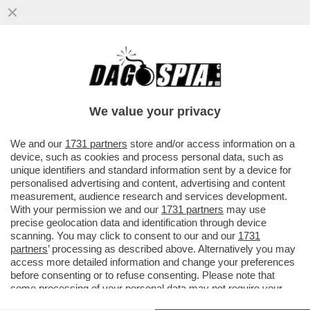
IL DIVANO DEI GIUSTI - CHE VEDIAMO
STASERA? IN CHIARO MI VEDREI, UNO DEI
MIEI WESTERN PREFERITI...
We value your privacy
VAI ALL'ARTICOLO
We and our
1731 partners
store and/or access information on a
device, such as cookies and process personal data, such as
unique identifiers and standard information sent by a device for
personalised advertising and content, advertising and content
measurement, audience research and services development.
With your permission we and our
1731 partners
may use
precise geolocation data and identification through device
scanning. You may click to consent to our and our
1731
partners
’ processing as described above. Alternatively you may
access more detailed information and change your preferences
before consenting or to refuse consenting. Please note that
some processing of your personal data may not require your
consent, but you have a right to object to such processing. Your