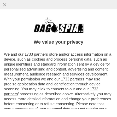
IL DIVANO DEI GIUSTI - CHE VEDIAMO
STASERA? IN CHIARO MI VEDREI, UNO DEI
MIEI WESTERN PREFERITI...
We value your privacy
VAI ALL'ARTICOLO
We and our
1733 partners
store and/or access information on a
device, such as cookies and process personal data, such as
unique identifiers and standard information sent by a device for
personalised advertising and content, advertising and content
measurement, audience research and services development.
With your permission we and our
1733 partners
may use
precise geolocation data and identification through device
scanning. You may click to consent to our and our
1733
partners
’ processing as described above. Alternatively you may
access more detailed information and change your preferences
before consenting or to refuse consenting. Please note that
some processing of your personal data may not require your
consent, but you have a right to object to such processing. Your