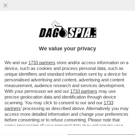
CAFONALINO – SPADAFORA,PLACIDO E
GALEAZZI AL CANOTTIERI ROMA PER IL
LIBRO SUI 100 ANNI DEL CIRCOLO
We value your privacy
VAI ALL'ARTICOLO
We and our
1733 partners
store and/or access information on a
device, such as cookies and process personal data, such as
unique identifiers and standard information sent by a device for
personalised advertising and content, advertising and content
measurement, audience research and services development.
With your permission we and our
1733 partners
may use
precise geolocation data and identification through device
scanning. You may click to consent to our and our
1733
partners
’ processing as described above. Alternatively you may
access more detailed information and change your preferences
before consenting or to refuse consenting. Please note that
some processing of your personal data may not require your
consent, but you have a right to object to such processing. Your