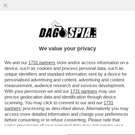
CAFONALINO – SPADAFORA,PLACIDO E
GALEAZZI AL CANOTTIERI ROMA PER IL
LIBRO SUI 100 ANNI DEL CIRCOLO
We value your privacy
VAI ALL'ARTICOLO
We and our
1731 partners
store and/or access information on a
device, such as cookies and process personal data, such as
unique identifiers and standard information sent by a device for
personalised advertising and content, advertising and content
measurement, audience research and services development.
With your permission we and our
1731 partners
may use
precise geolocation data and identification through device
scanning. You may click to consent to our and our
1731
partners
’ processing as described above. Alternatively you may
access more detailed information and change your preferences
before consenting or to refuse consenting. Please note that
some processing of your personal data may not require your
consent, but you have a right to object to such processing. Your