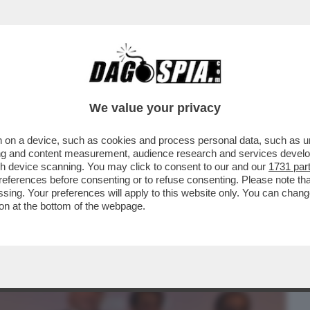
BUSINESS
CAFONAL
CRONACHE
SPORT
DAGO
We value your privacy
 on a device, such as cookies and process personal data, such as uni
,PLACIDO E GALEAZZI AL CANOTTIERI
ising and content measurement, audience research and services deve
00 ANNI DEL CIRCOLO
gh device scanning. You may click to consent to our and our
1731 par
ferences before consenting or to refuse consenting. Please note th
essing. Your preferences will apply to this website only. You can cha
on at the bottom of the webpage.