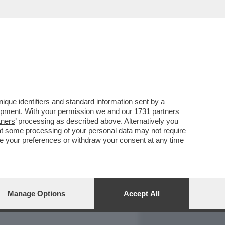
REPORT
DAGOARCHIVIO
que identifiers and standard information sent by a
lopment. With your permission we and our
1731 partners
tners
’ processing as described above. Alternatively you
at some processing of your personal data may not require
nge your preferences or withdraw your consent at any time
Manage Options
Accept All