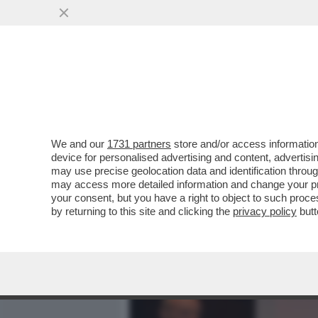
MEDIA E TV
POLITICA
We and our
1731 partners
store and/or access information
CAFONALINO – SPADAFORA
device for personalised advertising and content, advert
ROMA PER IL LIBRO SUI 1
may use precise geolocation data and identification throu
may access more detailed information and change your pre
VAI ALL'ARTICOLO
your consent, but you have a right to object to such proc
by returning to this site and clicking the
privacy policy
butt