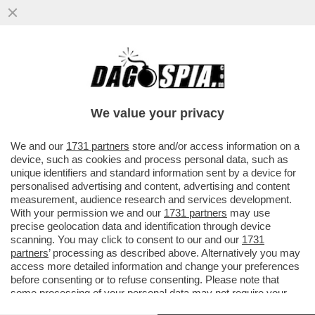
CAFONALINO – SPADAFORA,PLACIDO E
GALEAZZI AL CANOTTIERI ROMA PER IL
LIBRO SUI 100 ANNI DEL CIRCOLO
We value your privacy
VAI ALL'ARTICOLO
We and our
1731 partners
store and/or access information on a
device, such as cookies and process personal data, such as
unique identifiers and standard information sent by a device for
personalised advertising and content, advertising and content
measurement, audience research and services development.
With your permission we and our
1731 partners
may use
precise geolocation data and identification through device
scanning. You may click to consent to our and our
1731
partners
’ processing as described above. Alternatively you may
access more detailed information and change your preferences
before consenting or to refuse consenting. Please note that
some processing of your personal data may not require your
consent, but you have a right to object to such processing. Your