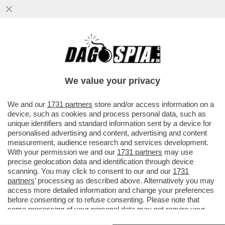
CAFONALINO – SPADAFORA,PLACIDO E
GALEAZZI AL CANOTTIERI ROMA PER IL
LIBRO SUI 100 ANNI DEL CIRCOLO
We value your privacy
VAI ALL'ARTICOLO
We and our
1731 partners
store and/or access information on a
device, such as cookies and process personal data, such as
unique identifiers and standard information sent by a device for
personalised advertising and content, advertising and content
measurement, audience research and services development.
With your permission we and our
1731 partners
may use
precise geolocation data and identification through device
scanning. You may click to consent to our and our
1731
partners
’ processing as described above. Alternatively you may
access more detailed information and change your preferences
before consenting or to refuse consenting. Please note that
some processing of your personal data may not require your
consent, but you have a right to object to such processing. Your