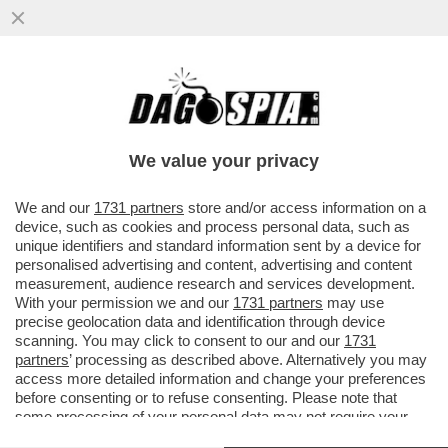
CAFONALINO! ALLA PRIMA DEL FILM DI
PILAR FOGLIATI AVVISTATI VERDONE,
FAVINO, LEVANTE E SALVINI...
We value your privacy
VAI ALL'ARTICOLO
We and our
1731 partners
store and/or access information on a
device, such as cookies and process personal data, such as
unique identifiers and standard information sent by a device for
personalised advertising and content, advertising and content
measurement, audience research and services development.
With your permission we and our
1731 partners
may use
precise geolocation data and identification through device
scanning. You may click to consent to our and our
1731
partners
’ processing as described above. Alternatively you may
access more detailed information and change your preferences
before consenting or to refuse consenting. Please note that
some processing of your personal data may not require your
consent, but you have a right to object to such processing. Your