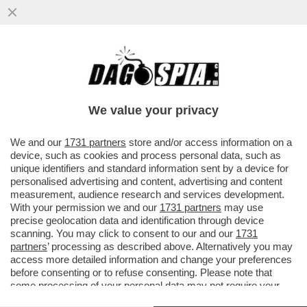
CAFONALINO! ALLA PRIMA DEL FILM DI
PILAR FOGLIATI AVVISTATI VERDONE,
FAVINO, LEVANTE E SALVINI...
We value your privacy
VAI ALL'ARTICOLO
We and our
1731 partners
store and/or access information on a
device, such as cookies and process personal data, such as
unique identifiers and standard information sent by a device for
personalised advertising and content, advertising and content
measurement, audience research and services development.
With your permission we and our
1731 partners
may use
precise geolocation data and identification through device
scanning. You may click to consent to our and our
1731
partners
’ processing as described above. Alternatively you may
access more detailed information and change your preferences
before consenting or to refuse consenting. Please note that
some processing of your personal data may not require your
consent, but you have a right to object to such processing. Your