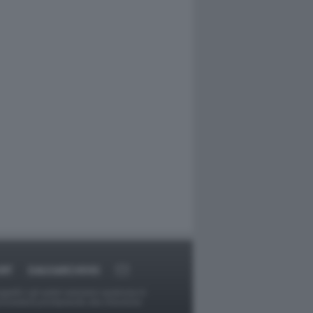
RT
DAGOARCHIVIO
ggetti o gli autori avessero qualcosa in
provvederà prontamente alla rimozione