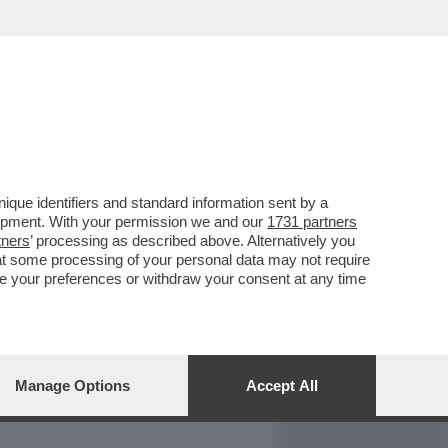
REPORT
DAGOARCHIVIO
que identifiers and standard information sent by a
lopment. With your permission we and our
1731 partners
tners
’ processing as described above. Alternatively you
at some processing of your personal data may not require
nge your preferences or withdraw your consent at any time
Manage Options
Accept All