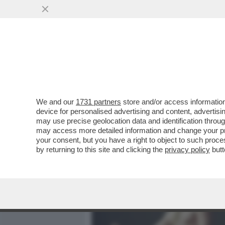
MEDIA E TV
POLITICA
We and our
1731 partners
store and/or access information
“AVEVO UN SOLO MODO P
device for personalised advertising and content, advert
ANDARMENE”, SCRIVE MER
may use precise geolocation data and identification throu
may access more detailed information and change your pre
VAI ALL'ARTICOLO
your consent, but you have a right to object to such proc
by returning to this site and clicking the
privacy policy
butt