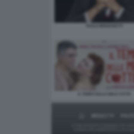
PAOLO MEREGHETTI
IL TEMPO DELLE MELE COTTE
MEDIA E TV
POLIT
Le foto presenti su Dagospia.com sono s
contrario alla pubblicazione, non av