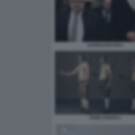
SANGIULIANO GIULI
FIUME O MORTE 2