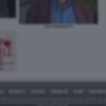
PAOLO MEREGHETTI
ICA
BUSINESS
CAFONAL
CRONACHE
SPORT
DAGOREPO
tate in larga parte prese da Internet,e quindi valutate di pubblico dominio. Se i so
ranno che da segnalarlo alla redazione - indirizzo e-mail rda@dagospia.com, che 
delle immagini utilizzate.