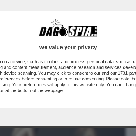
BUSINESS
CAFONAL
CRONACHE
SPORT
DAGO
We value your privacy
 on a device, such as cookies and process personal data, such as uni
ER DIRE CHE NON ERO D’ACCORDO.
ising and content measurement, audience research and services deve
EGHETTI. GIUSTI LO UCCELLA
gh device scanning. You may click to consent to our and our
1731 par
ferences before consenting or to refuse consenting. Please note th
essing. Your preferences will apply to this website only. You can cha
on at the bottom of the webpage.