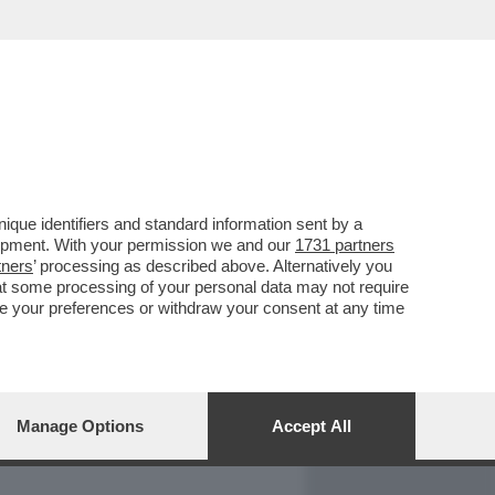
REPORT
DAGOARCHIVIO
que identifiers and standard information sent by a
lopment. With your permission we and our
1731 partners
tners
’ processing as described above. Alternatively you
at some processing of your personal data may not require
nge your preferences or withdraw your consent at any time
Manage Options
Accept All