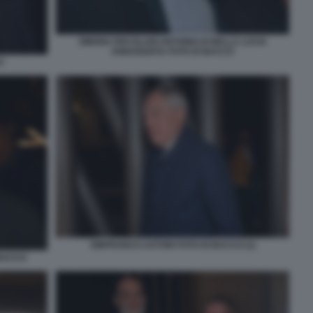
SIMONA ERCOLANI ANTONIO DI BELLA LUCIA
ANNUNZIATA FOTO DI BACCO
O
GINFRANCO ASTORI FOTO DI BACCO (1)
 BACCO