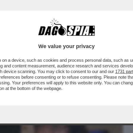
BUSINESS
CAFONAL
CRONACHE
SPORT
DAGO
We value your privacy
 on a device, such as cookies and process personal data, such as uni
O PRESENTA IL DOCUMENTARIO SULLA
ising and content measurement, audience research and services deve
INO E...
gh device scanning. You may click to consent to our and our
1731 par
ferences before consenting or to refuse consenting. Please note th
essing. Your preferences will apply to this website only. You can cha
on at the bottom of the webpage.