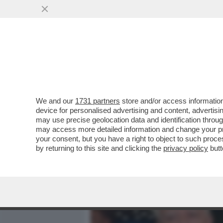
MEDIA E TV
POLITICA
We and our
1731 partners
store and/or access information
CAFONALINO - EZIO MAUR
device for personalised advertising and content, advert
CADUTA DEL MURO DI BERL
may use precise geolocation data and identification throu
may access more detailed information and change your pre
VAI ALL'ARTICOLO
your consent, but you have a right to object to such proc
by returning to this site and clicking the
privacy policy
butt