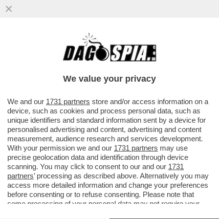
IL DIVANO DEI GIUSTI - E STASERA COSA
VEDIAMO? IL CAPOLAVORO STRACULT
DELLA SERATA E' IL...
We value your privacy
VAI ALL'ARTICOLO
We and our
1731 partners
store and/or access information on a
device, such as cookies and process personal data, such as
unique identifiers and standard information sent by a device for
personalised advertising and content, advertising and content
measurement, audience research and services development.
With your permission we and our
1731 partners
may use
precise geolocation data and identification through device
scanning. You may click to consent to our and our
1731
partners
’ processing as described above. Alternatively you may
access more detailed information and change your preferences
before consenting or to refuse consenting. Please note that
some processing of your personal data may not require your
consent, but you have a right to object to such processing. Your