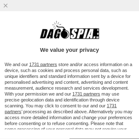
IL DIVANO DEI GIUSTI - E STASERA COSA
VEDIAMO? IL CAPOLAVORO STRACULT
DELLA SERATA E' IL...
We value your privacy
VAI ALL'ARTICOLO
We and our
1731 partners
store and/or access information on a
device, such as cookies and process personal data, such as
unique identifiers and standard information sent by a device for
personalised advertising and content, advertising and content
measurement, audience research and services development.
With your permission we and our
1731 partners
may use
precise geolocation data and identification through device
scanning. You may click to consent to our and our
1731
partners
’ processing as described above. Alternatively you may
access more detailed information and change your preferences
before consenting or to refuse consenting. Please note that
some processing of your personal data may not require your
consent, but you have a right to object to such processing. Your