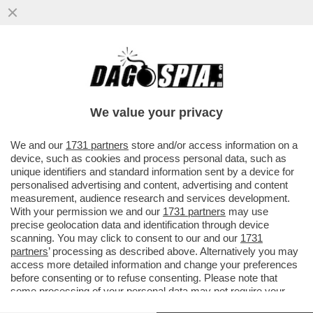
CAFONALINO TEATRALE – AI GIARDINI
DELLA FILARMONICA DI ROMA LA
COMMEMORAZIONE DI CARMEN
We value your privacy
PIGNATARO
VAI ALL'ARTICOLO
We and our
1731 partners
store and/or access information on a
device, such as cookies and process personal data, such as
unique identifiers and standard information sent by a device for
personalised advertising and content, advertising and content
measurement, audience research and services development.
With your permission we and our
1731 partners
may use
precise geolocation data and identification through device
scanning. You may click to consent to our and our
1731
partners
’ processing as described above. Alternatively you may
access more detailed information and change your preferences
before consenting or to refuse consenting. Please note that
some processing of your personal data may not require your
consent, but you have a right to object to such processing. Your