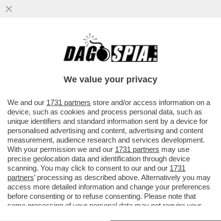
CAFONALINO TEATRALE – AI GIARDINI
DELLA FILARMONICA DI ROMA LA
COMMEMORAZIONE DI CARMEN
We value your privacy
PIGNATARO
VAI ALL'ARTICOLO
We and our
1731 partners
store and/or access information on a
device, such as cookies and process personal data, such as
unique identifiers and standard information sent by a device for
personalised advertising and content, advertising and content
measurement, audience research and services development.
With your permission we and our
1731 partners
may use
precise geolocation data and identification through device
scanning. You may click to consent to our and our
1731
partners
’ processing as described above. Alternatively you may
access more detailed information and change your preferences
before consenting or to refuse consenting. Please note that
some processing of your personal data may not require your
consent, but you have a right to object to such processing. Your