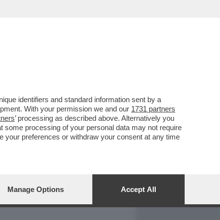
REPORT
DAGOARCHIVIO
que identifiers and standard information sent by a
lopment. With your permission we and our
1731 partners
tners
’ processing as described above. Alternatively you
at some processing of your personal data may not require
nge your preferences or withdraw your consent at any time
Manage Options
Accept All