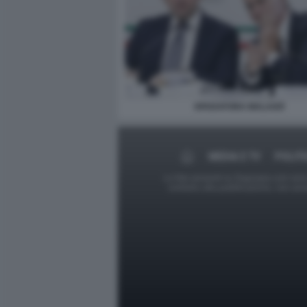
SPADAFORA MALAGÒ
MEDIA E TV
POLITI
Le foto presenti su Dagospia.com sono s
contrario alla pubblicazione, non av