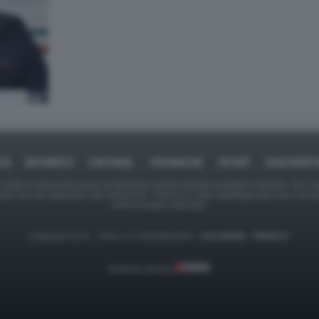
CA
BUSINESS
CAFONAL
CRONACHE
SPORT
DAGOREP
tate in larga parte prese da Internet,e quindi valutate di pubblico dominio. Se i so
ranno che da segnalarlo alla redazione - indirizzo e-mail rda@dagospia.com, che 
delle immagini utilizzate.
Dagospia S.p.A. - P.iva e c.f. 06163551002 -
CHI SIAMO
-
PRIVACY
Gestione tecnica