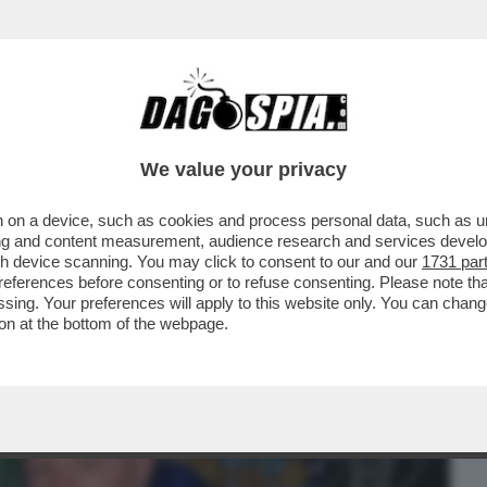
BUSINESS
CAFONAL
CRONACHE
SPORT
DAGO
We value your privacy
 on a device, such as cookies and process personal data, such as uni
RE A SPADAFORA NON AIUTA IL CALCIO.
ising and content measurement, audience research and services deve
UNA POSIZIONE
gh device scanning. You may click to consent to our and our
1731 par
ferences before consenting or to refuse consenting. Please note th
essing. Your preferences will apply to this website only. You can cha
on at the bottom of the webpage.