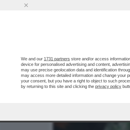
MEDIA E TV
POLITICA
We and our
1731 partners
store and/or access information
ATTACCO FRONTALE DI TA
device for personalised advertising and content, advert
JUVE E INTER PRENDANO 
may use precise geolocation data and identification throu
may access more detailed information and change your pre
VAI ALL'ARTICOLO
your consent, but you have a right to object to such proc
by returning to this site and clicking the
privacy policy
butt