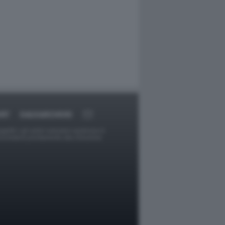
ORT
DAGOARCHIVIO
ggetti o gli autori avessero qualcosa in
provvederà prontamente alla rimozione