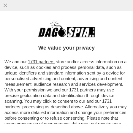
A MONTECITORIO SONO BRAVI CON IL
BIANCHETTO.LE RIVELAZIONI DI
FANPAGE.E LA PRECISAZIONE DELLA
We value your privacy
CAMERA
VAI ALL'ARTICOLO
We and our
1731 partners
store and/or access information on a
device, such as cookies and process personal data, such as
unique identifiers and standard information sent by a device for
personalised advertising and content, advertising and content
measurement, audience research and services development.
With your permission we and our
1731 partners
may use
precise geolocation data and identification through device
scanning. You may click to consent to our and our
1731
partners
’ processing as described above. Alternatively you may
access more detailed information and change your preferences
before consenting or to refuse consenting. Please note that
some processing of your personal data may not require your
consent, but you have a right to object to such processing. Your