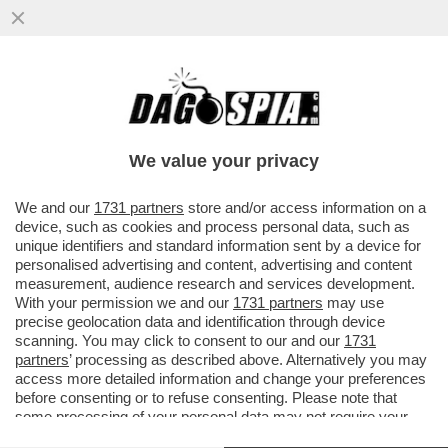
DAGOREPORT – A FINE GIUGNO È PRONTA
UNA CORONA DI SPINE PER MASSIMO
GILETTI, GIUNTO ALLA SCADENZA
We value your privacy
VAI ALL'ARTICOLO
We and our
1731 partners
store and/or access information on a
device, such as cookies and process personal data, such as
unique identifiers and standard information sent by a device for
personalised advertising and content, advertising and content
measurement, audience research and services development.
With your permission we and our
1731 partners
may use
precise geolocation data and identification through device
scanning. You may click to consent to our and our
1731
partners
’ processing as described above. Alternatively you may
access more detailed information and change your preferences
before consenting or to refuse consenting. Please note that
some processing of your personal data may not require your
consent, but you have a right to object to such processing. Your