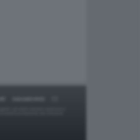
RT
DAGOARCHIVIO
ggetti o gli autori avessero qualcosa in
provvederà prontamente alla rimozione