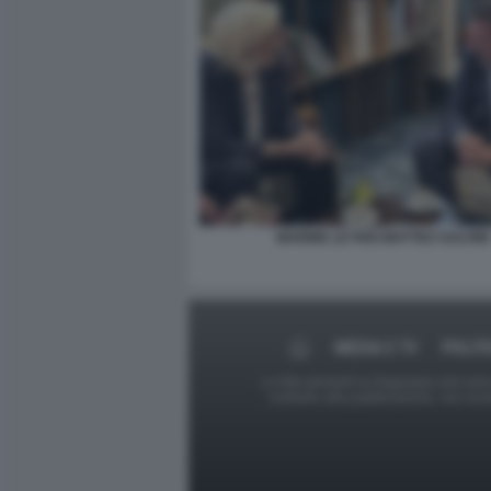
MARINE LE PEN MATTEO SALVINI
MEDIA E TV
POLIT
Le foto presenti su Dagospia.com sono s
contrario alla pubblicazione, non av