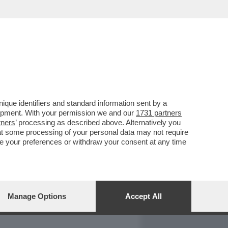
REPORT
DAGOARCHIVIO
que identifiers and standard information sent by a
lopment. With your permission we and our
1731 partners
tners
’ processing as described above. Alternatively you
at some processing of your personal data may not require
nge your preferences or withdraw your consent at any time
Manage Options
Accept All