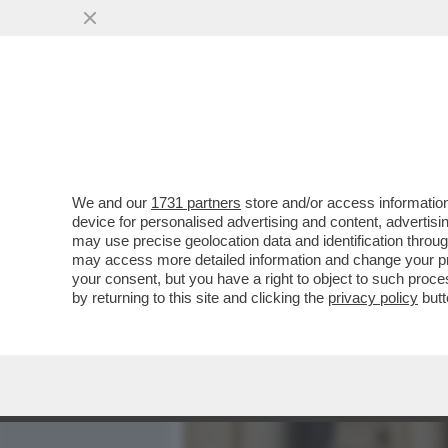
MEDIA E TV
POLITICA
We and our
1731 partners
store and/or access information
LEPENISTI NEL MIRINO: P
device for personalised advertising and content, advert
BARDELLA PROTESTA: ‘È 
may use precise geolocation data and identification throu
may access more detailed information and change your pre
VAI ALL'ARTICOLO
your consent, but you have a right to object to such proc
by returning to this site and clicking the
privacy policy
butt