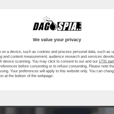
BUSINESS
CAFONAL
CRONACHE
SPORT
DAGO
We value your privacy
 on a device, such as cookies and process personal data, such as uni
ERQUISIZIONE NELLA SEDE DEL RN.
ising and content measurement, audience research and services deve
UNA PERSECUZIONE’
gh device scanning. You may click to consent to our and our
1731 par
ferences before consenting or to refuse consenting. Please note th
essing. Your preferences will apply to this website only. You can cha
on at the bottom of the webpage.