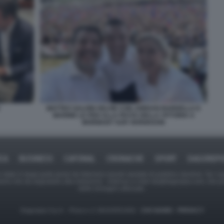
MATTEO SALVINI SELFIE CON JORDAN BARDELLA E
MARINE LE PEN ALLA FESTA DELLA VITTORIA A
MORMANT SUR VERNISSON
ICA
BUSINESS
CAFONAL
CRONACHE
SPORT
DAGOREPO
tate in larga parte prese da Internet,e quindi valutate di pubblico dominio. Se i so
ranno che da segnalarlo alla redazione - indirizzo e-mail rda@dagospia.com, che 
delle immagini utilizzate.
Dagospia S.p.A. - P.iva e c.f. 06163551002 -
CHI SIAMO
-
PRIVACY