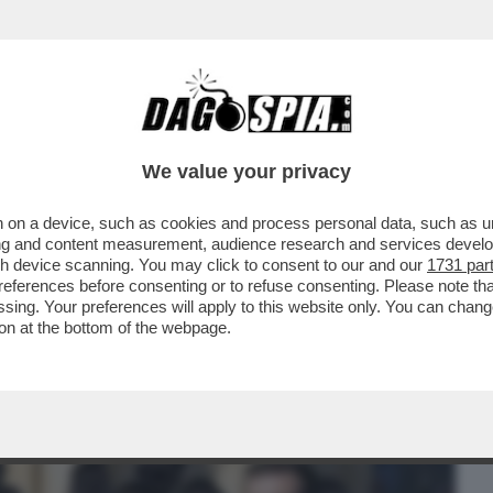
BUSINESS
CAFONAL
CRONACHE
SPORT
DAGO
We value your privacy
 on a device, such as cookies and process personal data, such as uni
ERQUISIZIONE NELLA SEDE DEL RN.
ising and content measurement, audience research and services deve
UNA PERSECUZIONE’
gh device scanning. You may click to consent to our and our
1731 par
ferences before consenting or to refuse consenting. Please note th
essing. Your preferences will apply to this website only. You can cha
on at the bottom of the webpage.