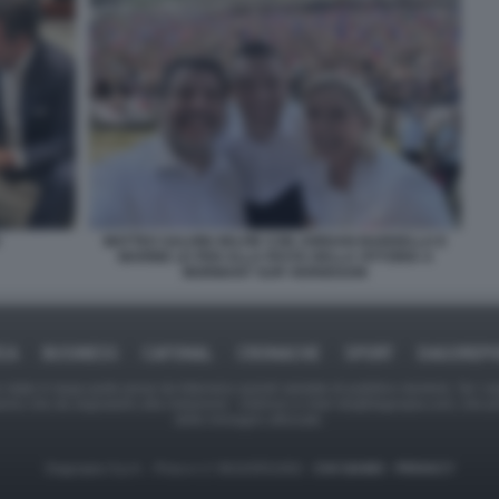
MATTEO SALVINI SELFIE CON JORDAN BARDELLA E
MARINE LE PEN ALLA FESTA DELLA VITTORIA A
MORMANT SUR VERNISSON
ICA
BUSINESS
CAFONAL
CRONACHE
SPORT
DAGOREPO
tate in larga parte prese da Internet,e quindi valutate di pubblico dominio. Se i so
ranno che da segnalarlo alla redazione - indirizzo e-mail rda@dagospia.com, che 
delle immagini utilizzate.
Dagospia S.p.A. - P.iva e c.f. 06163551002 -
CHI SIAMO
-
PRIVACY