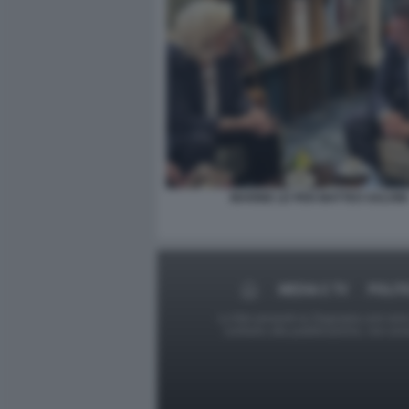
MARINE LE PEN MATTEO SALVINI
MEDIA E TV
POLIT
Le foto presenti su Dagospia.com sono s
contrario alla pubblicazione, non av