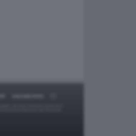
RT
DAGOARCHIVIO
ggetti o gli autori avessero qualcosa in
provvederà prontamente alla rimozione