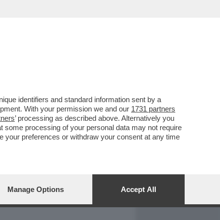
REPORT
DAGOARCHIVIO
que identifiers and standard information sent by a
lopment. With your permission we and our
1731 partners
tners
’ processing as described above. Alternatively you
at some processing of your personal data may not require
nge your preferences or withdraw your consent at any time
Manage Options
Accept All