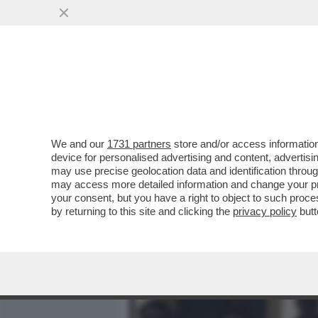
MEDIA E TV
POLITICA
We and our
1731 partners
store and/or access information
LEPENISTI NEL MIRINO: P
device for personalised advertising and content, advert
BARDELLA PROTESTA: ‘È 
may use precise geolocation data and identification throu
may access more detailed information and change your pre
VAI ALL'ARTICOLO
your consent, but you have a right to object to such proc
by returning to this site and clicking the
privacy policy
butt