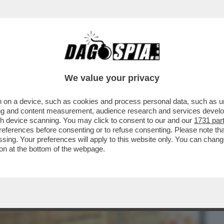
BUSINESS
CAFONAL
CRONACHE
SPORT
DAGO
We value your privacy
 on a device, such as cookies and process personal data, such as uni
RODANO CONTRO LA PACIFICAZIONE
ising and content measurement, audience research and services deve
 CHE AVEVA PREVISTO PER
gh device scanning. You may click to consent to our and our
1731 par
ferences before consenting or to refuse consenting. Please note th
essing. Your preferences will apply to this website only. You can cha
on at the bottom of the webpage.