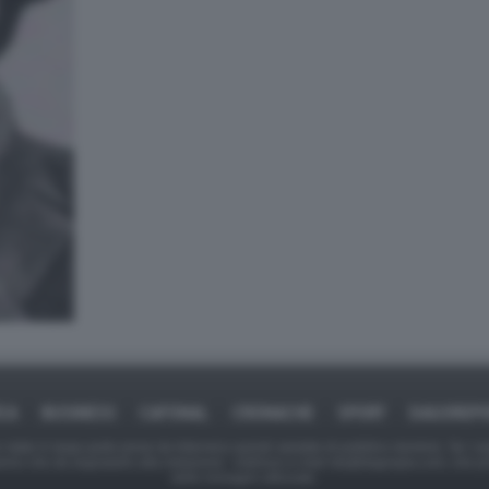
ICA
BUSINESS
CAFONAL
CRONACHE
SPORT
DAGOREPO
tate in larga parte prese da Internet,e quindi valutate di pubblico dominio. Se i so
ranno che da segnalarlo alla redazione - indirizzo e-mail rda@dagospia.com, che 
delle immagini utilizzate.