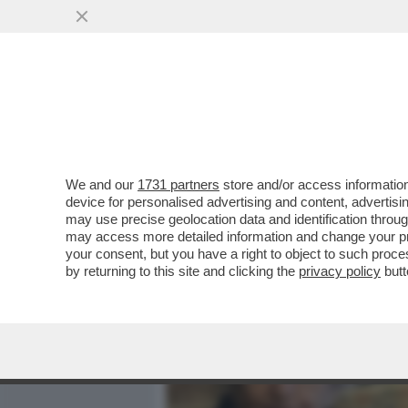
MEDIA E TV
POLITICA
We and our
1731 partners
store and/or access information
LA FAMIGLIA DI MARISA 
device for personalised advertising and content, advert
POSTALE DI ADOLFO URSO
may use precise geolocation data and identification throu
may access more detailed information and change your pre
VAI ALL'ARTICOLO
your consent, but you have a right to object to such proc
by returning to this site and clicking the
privacy policy
butt