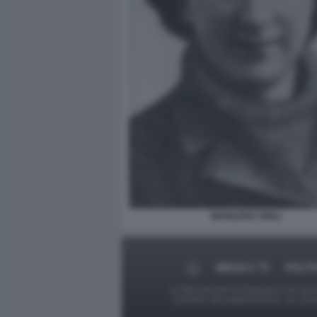
MARILENA GRILL
MEDIA E TV
POLIT
Le foto presenti su Dagospia.com sono s
contrario alla pubblicazione, non av