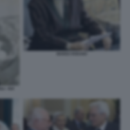
MARISA RODANO
LI - NOI