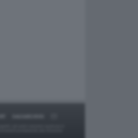
RT
DAGOARCHIVIO
ggetti o gli autori avessero qualcosa in
provvederà prontamente alla rimozione