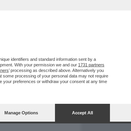
REPORT
DAGOARCHIVIO
que identifiers and standard information sent by a
lopment. With your permission we and our
1731 partners
tners
’ processing as described above. Alternatively you
at some processing of your personal data may not require
nge your preferences or withdraw your consent at any time
Manage Options
Accept All