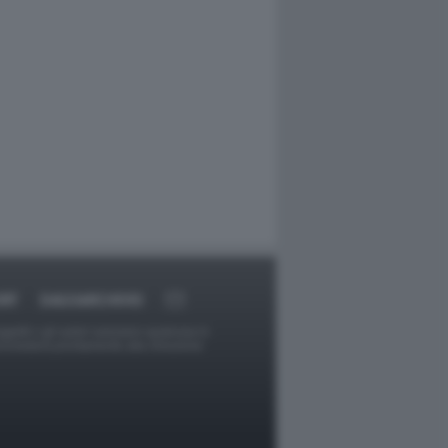
RT
DAGOARCHIVIO
ggetti o gli autori avessero qualcosa in
provvederà prontamente alla rimozione