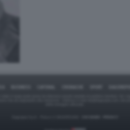
ICA
BUSINESS
CAFONAL
CRONACHE
SPORT
DAGOREPO
tate in larga parte prese da Internet,e quindi valutate di pubblico dominio. Se i so
ranno che da segnalarlo alla redazione - indirizzo e-mail rda@dagospia.com, che 
delle immagini utilizzate.
Dagospia S.p.A. - P.iva e c.f. 06163551002 -
CHI SIAMO
-
PRIVACY