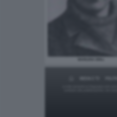
MARILENA GRILL
MEDIA E TV
POLIT
Le foto presenti su Dagospia.com sono s
contrario alla pubblicazione, non av