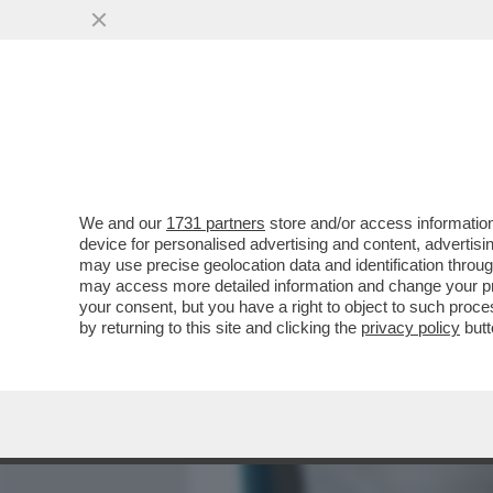
MEDIA E TV
POLITICA
We and our
1731 partners
store and/or access information
LA FAMIGLIA DI MARISA 
device for personalised advertising and content, advert
POSTALE DI ADOLFO URSO
may use precise geolocation data and identification throu
may access more detailed information and change your pre
VAI ALL'ARTICOLO
your consent, but you have a right to object to such proc
by returning to this site and clicking the
privacy policy
butt