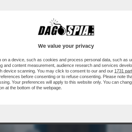
BUSINESS
CAFONAL
CRONACHE
SPORT
DAGO
We value your privacy
 on a device, such as cookies and process personal data, such as uni
RODANO CONTRO LA PACIFICAZIONE
ising and content measurement, audience research and services deve
 CHE AVEVA PREVISTO PER
gh device scanning. You may click to consent to our and our
1731 par
ferences before consenting or to refuse consenting. Please note th
essing. Your preferences will apply to this website only. You can cha
on at the bottom of the webpage.