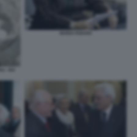
MARISA RODANO
LI - NOI