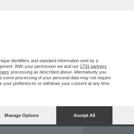
REPORT
DAGOARCHIVIO
que identifiers and standard information sent by a
lopment. With your permission we and our
1731 partners
tners
’ processing as described above. Alternatively you
at some processing of your personal data may not require
nge your preferences or withdraw your consent at any time
Manage Options
Accept All