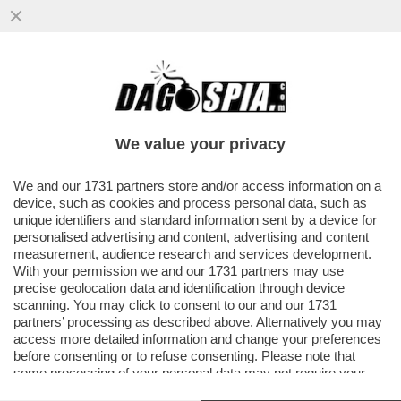
CAFONALINO - CON LA STUPENDA ATTRICE
JESSICA CHASTAIN SI E' APERTA LA FESTA
DEL CINEMA DI ROMA...
We value your privacy
VAI ALL'ARTICOLO
We and our
1731 partners
store and/or access information on a
device, such as cookies and process personal data, such as
unique identifiers and standard information sent by a device for
personalised advertising and content, advertising and content
measurement, audience research and services development.
With your permission we and our
1731 partners
may use
precise geolocation data and identification through device
scanning. You may click to consent to our and our
1731
partners
’ processing as described above. Alternatively you may
access more detailed information and change your preferences
before consenting or to refuse consenting. Please note that
some processing of your personal data may not require your
consent, but you have a right to object to such processing. Your