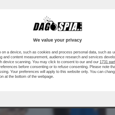
BUSINESS
CAFONAL
CRONACHE
SPORT
DAGO
We value your privacy
 on a device, such as cookies and process personal data, such as uni
DENTE' SPERO DI AVER LASCIATO TUTTO
ising and content measurement, audience research and services deve
 IL SIPARIETTO...
gh device scanning. You may click to consent to our and our
1731 par
ferences before consenting or to refuse consenting. Please note th
essing. Your preferences will apply to this website only. You can cha
on at the bottom of the webpage.