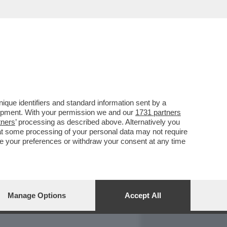
REPORT
DAGOARCHIVIO
que identifiers and standard information sent by a
lopment. With your permission we and our
1731 partners
tners
’ processing as described above. Alternatively you
at some processing of your personal data may not require
nge your preferences or withdraw your consent at any time
Manage Options
Accept All