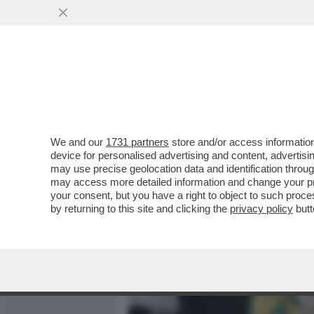
MEDIA E TV
POLITICA
We and our
1731 partners
store and/or access information
'DOPO 'BENVENUTO PRESI
device for personalised advertising and content, advert
IN ORDINE AL QUIRINALE' -
may use precise geolocation data and identification throu
may access more detailed information and change your pre
VAI ALL'ARTICOLO
your consent, but you have a right to object to such proc
by returning to this site and clicking the
privacy policy
butt