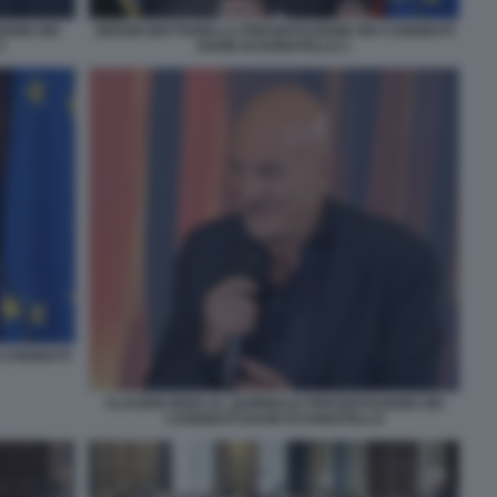
SERGIO MATTARELLA PRESENTAZIONE DEI CANDIDATI
IONE DEI
DAVID DI DONATELLO 1
1
CANDIDATI
CLAUDIO BISIO AL QUIRINALE PRESENTAZIONE DEI
CANDIDATI DAVID DI DONATELLO