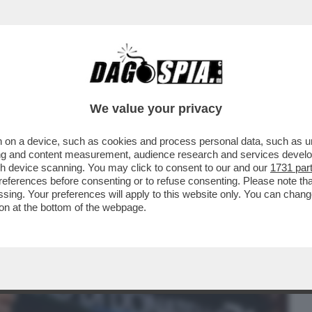
BUSINESS
CAFONAL
CRONACHE
SPORT
DAGO
We value your privacy
 on a device, such as cookies and process personal data, such as uni
DENTE' SPERO DI AVER LASCIATO TUTTO
ising and content measurement, audience research and services deve
 IL SIPARIETTO...
gh device scanning. You may click to consent to our and our
1731 par
ferences before consenting or to refuse consenting. Please note th
essing. Your preferences will apply to this website only. You can cha
on at the bottom of the webpage.