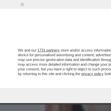
MEDIA E TV
POLITICA
We and our
1731 partners
store and/or access information
'DOPO 'BENVENUTO PRESI
device for personalised advertising and content, advert
IN ORDINE AL QUIRINALE' -
may use precise geolocation data and identification throu
may access more detailed information and change your pre
VAI ALL'ARTICOLO
your consent, but you have a right to object to such proc
by returning to this site and clicking the
privacy policy
butt