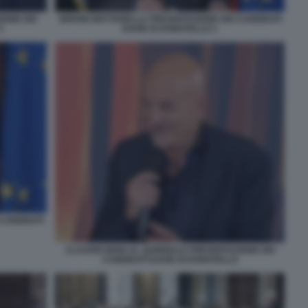
SERGIO MATTARELLA PRESENTAZIONE DEI CANDIDATI
IONE DEI
DAVID DI DONATELLO 1
1
CANDIDATI
CLAUDIO BISIO AL QUIRINALE PRESENTAZIONE DEI
CANDIDATI DAVID DI DONATELLO