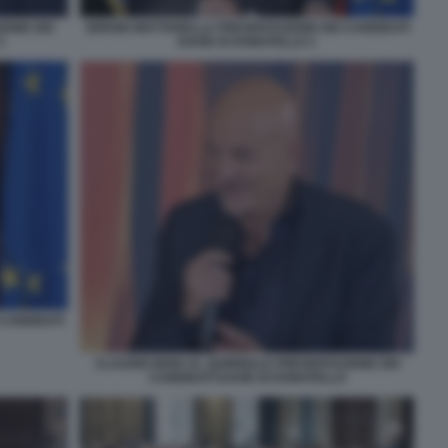
SERGIO MATTARELLA PRESENTAZIONE DEI CANDIDATI
IONE DEI
DAVID DI DONATELLO 1
1
CANDIDATI
CLAUDIO BISIO AL QUIRINALE PRESENTAZIONE DEI
CANDIDATI DAVID DI DONATELLO