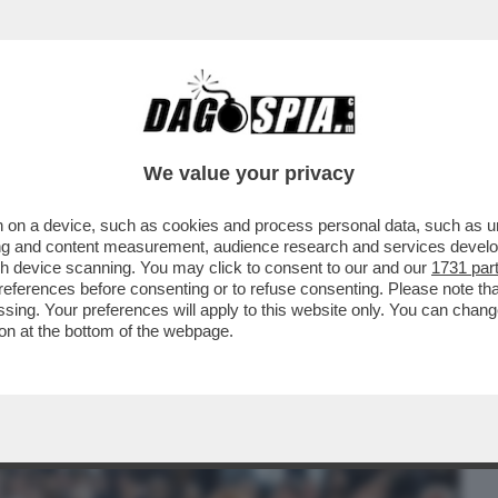
BUSINESS
CAFONAL
CRONACHE
SPORT
DAGO
We value your privacy
 on a device, such as cookies and process personal data, such as uni
DENTE' SPERO DI AVER LASCIATO TUTTO
ising and content measurement, audience research and services deve
 IL SIPARIETTO...
gh device scanning. You may click to consent to our and our
1731 par
ferences before consenting or to refuse consenting. Please note th
essing. Your preferences will apply to this website only. You can cha
on at the bottom of the webpage.