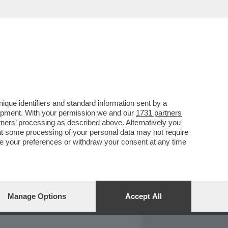
REPORT
DAGOARCHIVIO
que identifiers and standard information sent by a
lopment. With your permission we and our
1731 partners
tners
’ processing as described above. Alternatively you
at some processing of your personal data may not require
nge your preferences or withdraw your consent at any time
Manage Options
Accept All