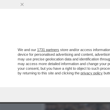
MEDIA E TV
POLITICA
We and our
1731 partners
store and/or access information
'DOPO 'BENVENUTO PRESI
device for personalised advertising and content, advert
IN ORDINE AL QUIRINALE' -
may use precise geolocation data and identification throu
may access more detailed information and change your pre
VAI ALL'ARTICOLO
your consent, but you have a right to object to such proc
by returning to this site and clicking the
privacy policy
butt