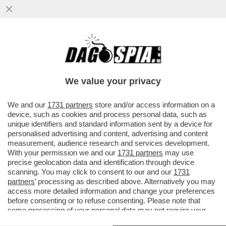
CAOS AL PADIGLIONE RUSSO ALLA
BIENNALE DI VENEZIA! UN MANIFESTANTE
HA LANCIATO LATTE SUI PRESENTI...
We value your privacy
VAI ALL'ARTICOLO
We and our
1731 partners
store and/or access information on a
device, such as cookies and process personal data, such as
unique identifiers and standard information sent by a device for
personalised advertising and content, advertising and content
measurement, audience research and services development.
With your permission we and our
1731 partners
may use
precise geolocation data and identification through device
scanning. You may click to consent to our and our
1731
partners
’ processing as described above. Alternatively you may
access more detailed information and change your preferences
before consenting or to refuse consenting. Please note that
some processing of your personal data may not require your
consent, but you have a right to object to such processing. Your