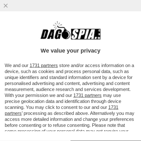
CAOS AL PADIGLIONE RUSSO ALLA
BIENNALE DI VENEZIA! UN MANIFESTANTE
HA LANCIATO LATTE SUI PRESENTI...
We value your privacy
VAI ALL'ARTICOLO
We and our
1731 partners
store and/or access information on a
device, such as cookies and process personal data, such as
unique identifiers and standard information sent by a device for
personalised advertising and content, advertising and content
measurement, audience research and services development.
With your permission we and our
1731 partners
may use
precise geolocation data and identification through device
scanning. You may click to consent to our and our
1731
partners
’ processing as described above. Alternatively you may
access more detailed information and change your preferences
before consenting or to refuse consenting. Please note that
some processing of your personal data may not require your
consent, but you have a right to object to such processing. Your