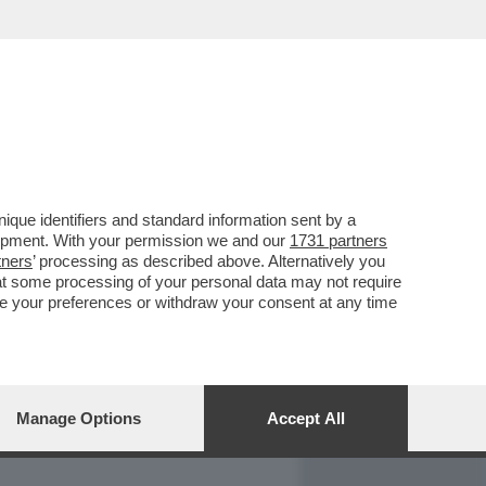
REPORT
DAGOARCHIVIO
que identifiers and standard information sent by a
lopment. With your permission we and our
1731 partners
tners
’ processing as described above. Alternatively you
at some processing of your personal data may not require
nge your preferences or withdraw your consent at any time
Manage Options
Accept All