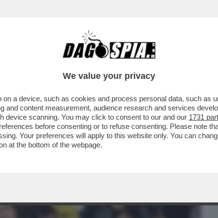
BUSINESS
CAFONAL
CRONACHE
SPORT
DAGO
We value your privacy
 on a device, such as cookies and process personal data, such as uni
SO ALLA BIENNALE DI VENEZIA! UN
ising and content measurement, audience research and services deve
O LATTE SUI PRESENTI...
gh device scanning. You may click to consent to our and our
1731 par
ferences before consenting or to refuse consenting. Please note th
essing. Your preferences will apply to this website only. You can cha
on at the bottom of the webpage.