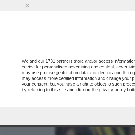
MEDIA E TV
POLITICA
We and our
1731 partners
store and/or access information
CAOS AL PADIGLIONE RUS
device for personalised advertising and content, advert
MANIFESTANTE HA LANCIAT
may use precise geolocation data and identification throu
may access more detailed information and change your pre
VAI ALL'ARTICOLO
your consent, but you have a right to object to such proc
by returning to this site and clicking the
privacy policy
butt