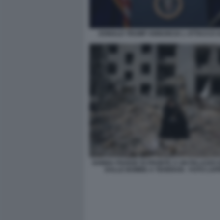
DONALD TRUMP ANNUNCIA L ATTACCO A
DONNA PIANGE DI FRONTE A UN PALAZZO 
DALLE BOMBE A TEHERAN - FOTO LA