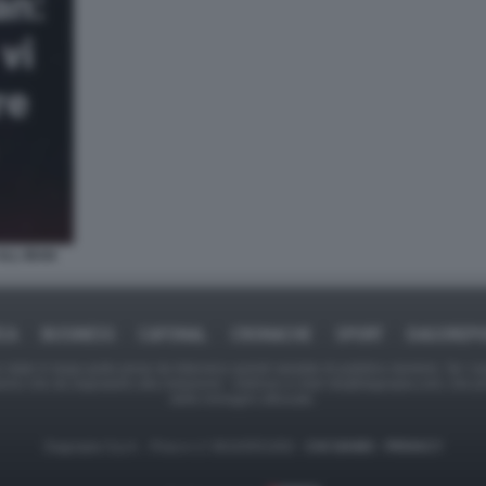
ALL IRAN
ICA
BUSINESS
CAFONAL
CRONACHE
SPORT
DAGOREPO
tate in larga parte prese da Internet,e quindi valutate di pubblico dominio. Se i so
ranno che da segnalarlo alla redazione - indirizzo e-mail rda@dagospia.com, che 
delle immagini utilizzate.
Dagospia S.p.A. - P.iva e c.f. 06163551002 -
CHI SIAMO
-
PRIVACY