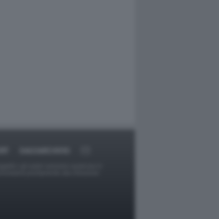
RT
DAGOARCHIVIO
ggetti o gli autori avessero qualcosa in
provvederà prontamente alla rimozione