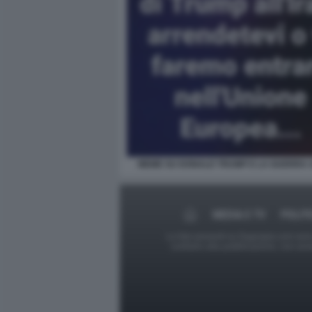
MEME SU DONALD TRUMP E LA GUERRA 
MEDIA E TV
POLIT
Le foto presenti su Dagospia.com sono s
contrario alla pubblicazione, non av