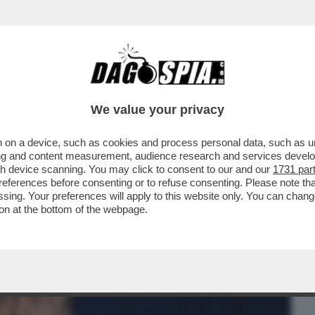
BUSINESS
CAFONAL
CRONACHE
SPORT
DAGO
We value your privacy
 on a device, such as cookies and process personal data, such as uni
TO – IL TYCOON HA DATO UN’ACCELERATA
ising and content measurement, audience research and services deve
E ORA ...
gh device scanning. You may click to consent to our and our
1731 par
ferences before consenting or to refuse consenting. Please note th
essing. Your preferences will apply to this website only. You can cha
on at the bottom of the webpage.