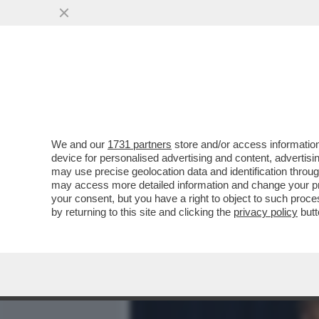
MEDIA E TV
POLITICA
We and our
1731 partners
store and/or access information
TRUMP SE L’È FATTA SOT
device for personalised advertising and content, advert
AL NEGOZIATO CON L’IRAN 
may use precise geolocation data and identification throu
may access more detailed information and change your pre
VAI ALL'ARTICOLO
your consent, but you have a right to object to such proc
by returning to this site and clicking the
privacy policy
butt