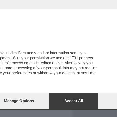
REPORT
DAGOARCHIVIO
que identifiers and standard information sent by a
lopment. With your permission we and our
1731 partners
tners
’ processing as described above. Alternatively you
at some processing of your personal data may not require
nge your preferences or withdraw your consent at any time
Manage Options
Accept All