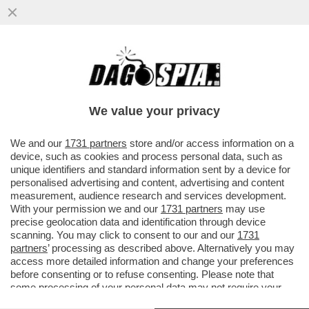
We value your privacy
We and our
1731 partners
store and/or access information on a
device, such as cookies and process personal data, such as
unique identifiers and standard information sent by a device for
personalised advertising and content, advertising and content
measurement, audience research and services development.
With your permission we and our
1731 partners
may use
precise geolocation data and identification through device
scanning. You may click to consent to our and our
1731
partners
’ processing as described above. Alternatively you may
access more detailed information and change your preferences
before consenting or to refuse consenting. Please note that
“NON SONO GAY E NEANCHE BISESSUALE”
-
some processing of your personal data may not require your
ANDREA SCANZI SCRIVE A DAGOSPIA: “SE POTESSI,
consent, but you have a right to object to such processing. Your
E NON DI RADO POSSO, FAREI SESSO DALLA