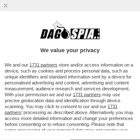
We value your privacy
We and our
1731 partners
store and/or access information on a
device, such as cookies and process personal data, such as
unique identifiers and standard information sent by a device for
personalised advertising and content, advertising and content
measurement, audience research and services development.
With your permission we and our
1731 partners
may use
precise geolocation data and identification through device
scanning. You may click to consent to our and our
1731
partners
’ processing as described above. Alternatively you may
CIAK, MI GIRA! -
ALLA FINE IN SALA RIMANGONO
access more detailed information and change your preferences
before consenting or to refuse consenting. Please note that
SOLO GLI HORROR... AL SUO SECONDO GIORNO IN
some processing of your personal data may not require your
SALA “
BACKROOMS
”, NATO SUL WEB E
consent, but you have a right to object to such processing. Your
SVILUPPATOSI COME SERIE SU YOUTUBE, MANTIENE