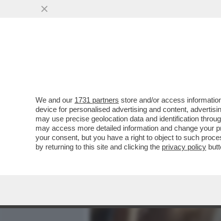
MEDIA E TV
POLITICA
We and our
1731 partners
store and/or access information
device for personalised advertising and content, advert
may use precise geolocation data and identification throu
may access more detailed information and change your pre
your consent, but you have a right to object to such proc
by returning to this site and clicking the
privacy policy
butt