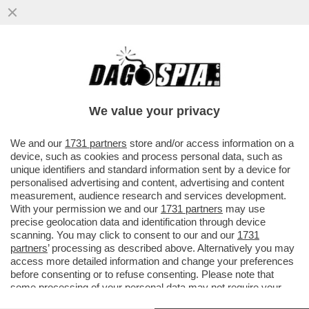
We value your privacy
We and our
1731 partners
store and/or access information on a
device, such as cookies and process personal data, such as
unique identifiers and standard information sent by a device for
personalised advertising and content, advertising and content
measurement, audience research and services development.
With your permission we and our
1731 partners
may use
precise geolocation data and identification through device
scanning. You may click to consent to our and our
1731
partners
’ processing as described above. Alternatively you may
access more detailed information and change your preferences
before consenting or to refuse consenting. Please note that
some processing of your personal data may not require your
IL DIVANO DEI GIUSTI/2
- E IN CHIARO CHE VEDIAMO?
consent, but you have a right to object to such processing. Your
SE NON VI ATTACCATE AI TALK SUI RISULTATI