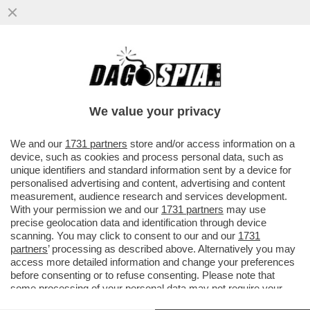
We value your privacy
We and our
1731 partners
store and/or access information on a
device, such as cookies and process personal data, such as
unique identifiers and standard information sent by a device for
personalised advertising and content, advertising and content
measurement, audience research and services development.
With your permission we and our
1731 partners
may use
precise geolocation data and identification through device
scanning. You may click to consent to our and our
1731
“IL MIO GENERE NON È LA COMMEDIA, MA IL MÉLO” -
partners
’ processing as described above. Alternatively you may
ENRICO VANZINA SI RACCONTA A TEATRO – “MI È
access more detailed information and change your preferences
SEMPRE PIACIUTO CAMBIARE: PIANISTA, AIUTO
before consenting or to refuse consenting. Please note that
REGISTA, SCENEGGIATORE, PRODUTTORE, REGISTA.
some processing of your personal data may not require your
A
UN CERTO PUNTO SCRIVEVO SUL 'CORRIERE
consent, but you have a right to object to such processing. Your