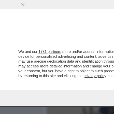
MEDIA E TV
POLITICA
We and our
1731 partners
store and/or access information
device for personalised advertising and content, advert
may use precise geolocation data and identification throu
may access more detailed information and change your pre
your consent, but you have a right to object to such proc
by returning to this site and clicking the
privacy policy
butt