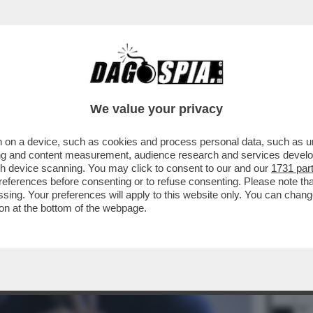
BUSINESS
CAFONAL
CRONACHE
SPORT
DAGO
We value your privacy
 on a device, such as cookies and process personal data, such as uni
ising and content measurement, audience research and services deve
gh device scanning. You may click to consent to our and our
1731 par
ferences before consenting or to refuse consenting. Please note th
essing. Your preferences will apply to this website only. You can cha
on at the bottom of the webpage.