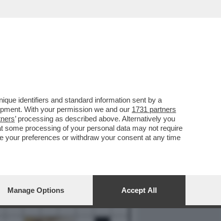
REPORT
DAGOARCHIVIO
que identifiers and standard information sent by a
lopment. With your permission we and our
1731 partners
tners
’ processing as described above. Alternatively you
at some processing of your personal data may not require
nge your preferences or withdraw your consent at any time
Manage Options
Accept All