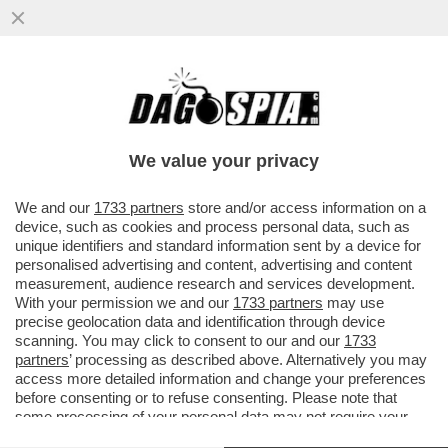
We value your privacy
We and our
1733 partners
store and/or access information on a
device, such as cookies and process personal data, such as
unique identifiers and standard information sent by a device for
personalised advertising and content, advertising and content
measurement, audience research and services development.
With your permission we and our
1733 partners
may use
precise geolocation data and identification through device
scanning. You may click to consent to our and our
1733
partners
’ processing as described above. Alternatively you may
access more detailed information and change your preferences
before consenting or to refuse consenting. Please note that
MARINA, MA ALLORA SEI TUTTA CHIACCHIERE E
some processing of your personal data may not require your
consent, but you have a right to object to such processing. Your
DISTINTIVO! – NONOSTANTE LE APERTURE