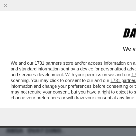
MEDIA E TV
POLITICA
BUSINESS
CAFON
We v
We and our
1731 partners
store and/or access information on a
and standard information sent by a device for personalised adv
and services development. With your permission we and our
17
scanning. You may click to consent to our and our
1731 partner
EDITORIA IN ALLEGRIA - DE ROSA
information and change your preferences before consenting or t
may not require your consent, but you have a right to object to 
ERMINI AL "SECOLO XIX"? LE TRE
change your preferences or withdraw your consent at any time by
CHICCO, IL TAPPETTO VOLANTE - 
the webpage.
CIAMPI C'E' FOLLI - COLAO REVO
CONTRATTO CON TISCALI - MAGLIE
ANSA OVATIONS.