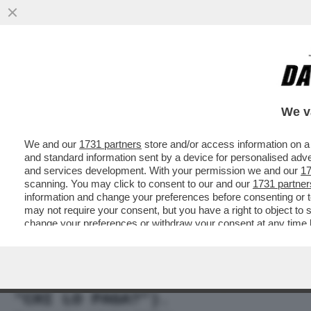
MEDIA E TV
POLITICA
BUSINESS
CAFON
We v
We and our
1731 partners
store and/or access information on a
and standard information sent by a device for personalised adv
and services development. With your permission we and our
17
scanning. You may click to consent to our and our
1731 partner
MEDIA QUOTIDIANO - BERLUSCONI,
information and change your preferences before consenting or t
may not require your consent, but you have a right to object to 
FINALE: FAR SALTARE LA PAR CON
change your preferences or withdraw your consent at any time by
BLINDARE TUTTI I TG - IL CULO 
the webpage.
LINGUA ABRASIVA DELLA MUSSOLIN
SALTARE "XXII ROUND" (ATTACCO 
"CHI LO PAGA?").