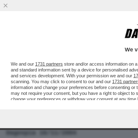
MEDIA E TV
POLITICA
BUSINESS
CAFON
We v
We and our
1731 partners
store and/or access information on a
and standard information sent by a device for personalised adv
and services development. With your permission we and our
17
scanning. You may click to consent to our and our
1731 partner
L'OCCHIO DI OLGHINA - VENEZIA,
information and change your preferences before consenting or t
may not require your consent, but you have a right to object to 
E IL "RISTO-SURFING" DEI DISUB
change your preferences or withdraw your consent at any time by
PIETRA MILIARE DELLA STORIA SO
the webpage.
IL LOCALE DI ARRIGO CIPRIANI V
VISSUTO (MALE) DALLA DI ROBILA
Dagospia 16/11/2004