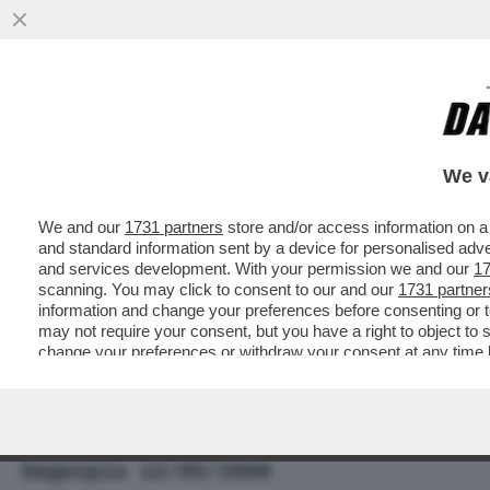
MEDIA E TV
POLITICA
BUSINESS
CAFON
We v
We and our
1731 partners
store and/or access information on a
and standard information sent by a device for personalised adv
and services development. With your permission we and our
17
scanning. You may click to consent to our and our
1731 partner
RICUCCI LIQUIDA TUTTO - VENDER
information and change your preferences before consenting or t
may not require your consent, but you have a right to object to 
PATRIMONIO IMMOBILIARE DELLE S
change your preferences or withdraw your consent at any time by
UN GRUPPO DI GINEVRA - L'OFFER
the webpage.
MILIONI - L'AVVENTURA DELL'EX 
FINISCE QUI.
Dagospia 12/05/2008