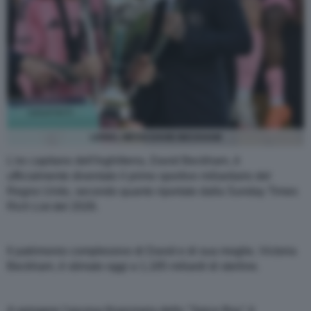
LIONEL MESSI DAVID BECKHAM
L'ex capitano dell'Inghilterra, David Beckham, è
ufficialmente diventato il primo sportivo miliardario del
Regno Unito, secondo quanto riportato dalla Sunday Times
Rich List del 2026.
Il patrimonio complessivo di David e di sua moglie, Victoria
Beckham, è stimato oggi a 1,185 miliardi di sterline.
A spingere l'ascesa finanziaria dello "Spice Boy" è