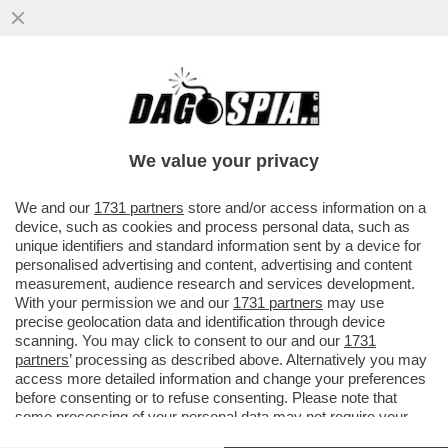
We value your privacy
We and our
1731 partners
store and/or access information on a
device, such as cookies and process personal data, such as
unique identifiers and standard information sent by a device for
personalised advertising and content, advertising and content
measurement, audience research and services development.
With your permission we and our
1731 partners
may use
precise geolocation data and identification through device
scanning. You may click to consent to our and our
1731
partners
’ processing as described above. Alternatively you may
access more detailed information and change your preferences
before consenting or to refuse consenting. Please note that
BECKHAM È DIVENTATO “BILLIONAIRE” –
L’EX
some processing of your personal data may not require your
CALCIATORE INGLESE È IL PRIMO SPORTIVO DEL
consent, but you have a right to object to such processing. Your
REGNO UNITO A SUPERARE IL MILIARDO DI