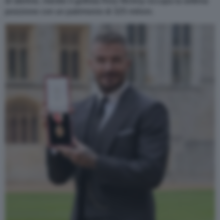
di sterline, mentre il golfista Rory Mcliroy occupa la settima
posizione con un patrimonio di 325 milioni.