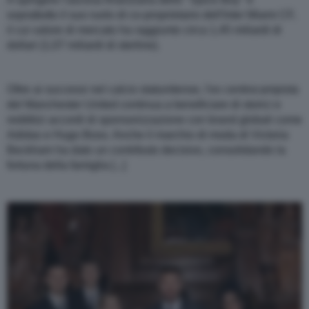
soprattutto il suo ruolo di co-proprietario dell'Inter Miami CF,
il cui valore di mercato ha raggiunto circa 1,45 miliardi di
dollari (1,07 miliardi di sterline).
Oltre ai successi nel calcio statunitense, l'ex centrocampista
del Manchester United continua a beneficiare di storici e
redditizi accordi di sponsorizzazione con brand globali come
Adidas e Hugo Boss. Anche il marchio di moda di Victoria
Beckham ha dato un contributo decisivo, consolidando la
fortuna della famiglia [...]