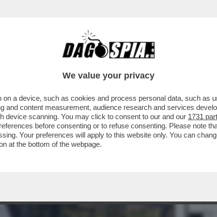
BUSINESS
CAFONAL
CRONACHE
SPORT
DAGO
We value your privacy
 on a device, such as cookies and process personal data, such as uni
ising and content measurement, audience research and services deve
gh device scanning. You may click to consent to our and our
1731 par
ferences before consenting or to refuse consenting. Please note th
essing. Your preferences will apply to this website only. You can cha
on at the bottom of the webpage.