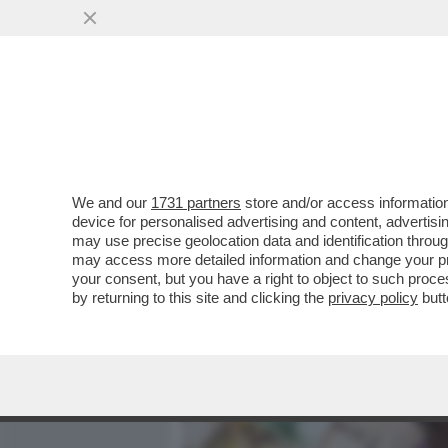
MEDIA E TV
POLITICA
We and our
1731 partners
store and/or access information
device for personalised advertising and content, advert
may use precise geolocation data and identification throu
may access more detailed information and change your pre
your consent, but you have a right to object to such proc
by returning to this site and clicking the
privacy policy
butt