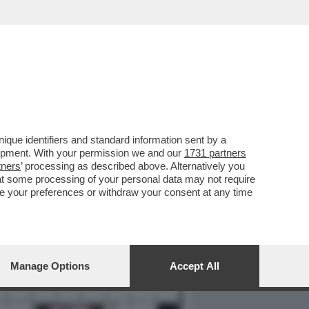
REPORT
DAGOARCHIVIO
que identifiers and standard information sent by a
lopment. With your permission we and our
1731 partners
tners
’ processing as described above. Alternatively you
at some processing of your personal data may not require
nge your preferences or withdraw your consent at any time
Manage Options
Accept All