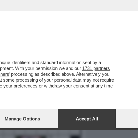
REPORT
DAGOARCHIVIO
que identifiers and standard information sent by a
lopment. With your permission we and our
1731 partners
tners
’ processing as described above. Alternatively you
at some processing of your personal data may not require
nge your preferences or withdraw your consent at any time
Manage Options
Accept All