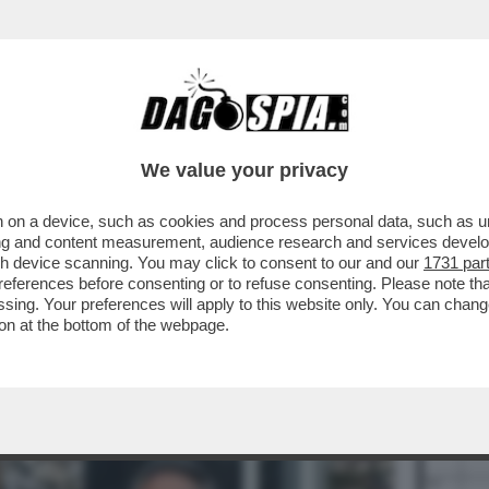
BUSINESS
CAFONAL
CRONACHE
SPORT
DAGO
We value your privacy
 on a device, such as cookies and process personal data, such as uni
ising and content measurement, audience research and services deve
gh device scanning. You may click to consent to our and our
1731 par
ferences before consenting or to refuse consenting. Please note th
essing. Your preferences will apply to this website only. You can cha
on at the bottom of the webpage.